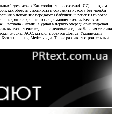
льных" домохозяек Как сообщает пресс-служба ИД, в каждом
й; как обрести стройность и сохранить красоту без ущерба
околения в поколение передаются бабушкины рецепты пирогов,
о и надолго сохранить тепло домашнего очага. Весь этот
на" Светлана Литвин. Журнал в первую очередь ориентирован
тель выпускает еженедельные деловые издания Деловая столица
ымская; журнал АСС, каталог проектов Дом.ua, Украинский
 Кухня и ванная, Мебель года. Также развивает строительный