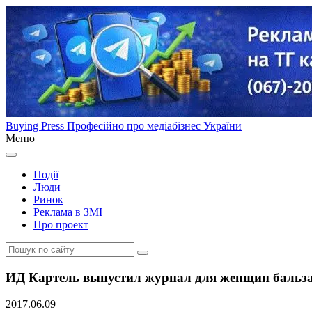
Buying Press
Професійно про медіабізнес України
Меню
Події
Люди
Ринок
Реклама в ЗМІ
Про проект
ИД Картель выпустил журнал для женщин бальзак
2017.06.09