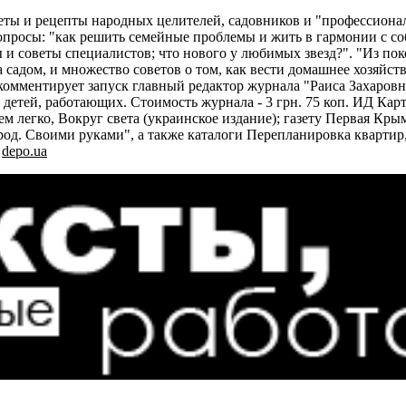
еты и рецепты народных целителей, садовников и "профессиона
росы: "как решить семейные проблемы и жить в гармонии с собо
ы и советы специалистов; что нового у любимых звезд?". "Из п
 садом, и множество советов о том, как вести домашнее хозяйств
 комментирует запуск главный редактор журнала "Раиса Захаров
 детей, работающих. Стоимость журнала - 3 грн. 75 коп. ИД Кар
ем легко, Вокруг света (украинское издание); газету Первая Кр
род. Своими руками", а также каталоги Перепланировка квартир,
л
depo.ua