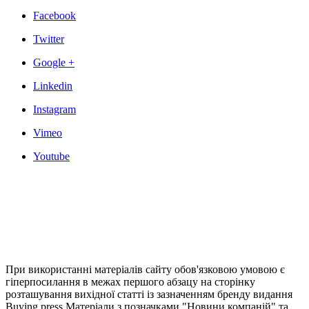
Facebook
Twitter
Google +
Linkedin
Instagram
Vimeo
Youtube
При використанні матеріалів сайту обов'язковою умовою є
гіперпосилання в межах першого абзацу на сторінку
розташування вихідної статті із зазначенням бренду видання
Buying press Матеріали з позначками "Новини компаній" та