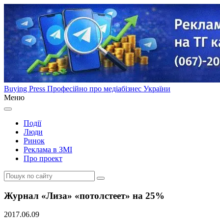
Buying Press
Професійно про медіабізнес України
Меню
Події
Люди
Ринок
Реклама в ЗМІ
Про проект
Журнал «Лиза» «потолстеет» на 25%
2017.06.09