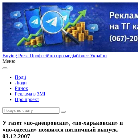
Buying Press
Професійно про медіабізнес України
Меню
Події
Люди
Ринок
Реклама в ЗМІ
Про проект
У газет «по-днепровски», «по-харьковски» и
«по-одесски» появился пятничный выпуск.
03.12.2007