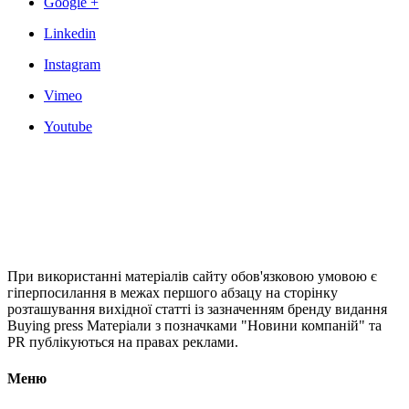
Google +
Linkedin
Instagram
Vimeo
Youtube
При використанні матеріалів сайту обов'язковою умовою є
гіперпосилання в межах першого абзацу на сторінку
розташування вихідної статті із зазначенням бренду видання
Buying press Матеріали з позначками "Новини компаній" та
PR публікуються на правах реклами.
Меню