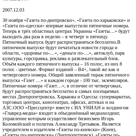
2007.12.03
30 ноября «Газета по-днепровски», «Газета по-харьковски» и
«Газета по-одесски» впервые выпустили пятничные номера.
Теперь в трёх областных центрах Украины «Газеты…» будут
выходить два раза в неделю – в четверг и пятницу.
Пятничный выпуск будет распространяться бесплатно.В
пятничном выпуске будут печататься новости города и
области, «здоровье по-…», «деньги по-…», автоклуб, парк
культуры, горсправка, реклама и развлекательный блок.
Объём каждого пятничного выпуска – 16 полос, из них 8
полос - цветные. Формат изданий – В4+, такой же как и
четвергового номера. Общий заявленный тираж пятничного
выпуска «Газет …» в каждом городе - 100 тыс. экземпляров.
Пятничные номера «Газет…», в отличие от четверговых,
будут распространяться бесплатно в самых посещаемых
местах Днепропетровска, Харькова и Одессы: супермаркетах,
торговых центрах, кинотеатрах, офисах, аптеках и на
АЗС.ООО «Прессцентр» вместе с ИА УНИАН и холдингом
«Главред-медиа» входит в объединённый медиахолдинг,
управление которым осуществляют бизнесмен Игорь
Коломойский и политик Александр Третьяков. Является
учредителем и издателем «Газеты по-киевски» (Киев),
«Газеты по-днепровски» (Днепропетровск), «Газеты по-