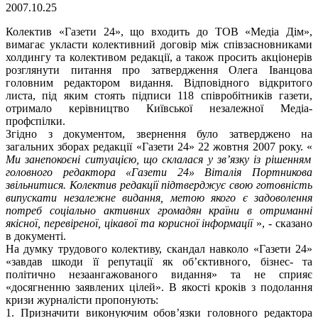
2007.10.25
Колектив «Газети 24», що входить до ТОВ «Медіа Дім»,
вимагає укласти колективний договір між співзасновниками
холдингу та колективом редакції, а також просить акціонерів
розглянути питання про затвердження Олега Іванцова
головним редактором видання. Відповідного відкритого
листа, під яким стоять підписи 118 співробітників газети,
отримало керівництво Київської незалежної Медіа-
профспілки.
Згідно з документом, звернення було затверджено на
загальних зборах редакції «Газети 24» 22 жовтня 2007 року. «
Ми занепокоєні ситуацією, що склалася у зв’язку із рішенням
головного редактора «Газети 24» Віталія Портникова
звільнитися. Колектив редакції підтверджує свою готовність
випускати незалежне видання, метою якого є задоволення
потреб соціально активних громадян країни в отриманні
якісної, перевіреної, цікавої та корисної інформації
», - сказано
в документі.
На думку трудового колективу, скандал навколо «Газети 24»
«завдав шкоди її репутації як об’єктивного, бізнес- та
політично незаангажованого видання» та не сприяє
«досягненню заявлених цілей». В якості кроків з подолання
кризи журналісти пропонують:
1. Призначити виконуючим обов’язки головного редактора