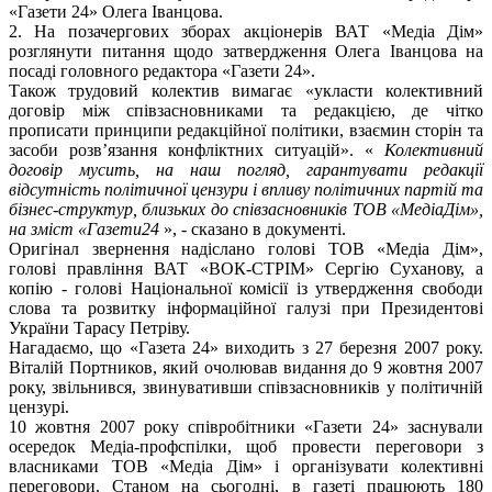
«Газети 24» Олега Іванцова.
2. На позачергових зборах акціонерів ВАТ «Медіа Дім»
розглянути питання щодо затвердження Олега Іванцова на
посаді головного редактора «Газети 24».
Також трудовий колектив вимагає «укласти колективний
договір між співзасновниками та редакцією, де чітко
прописати принципи редакційної політики, взаємин сторін та
засоби розв’язання конфліктних ситуацій». «
Колективний
договір мусить, на наш погляд, гарантувати редакції
відсутність політичної цензури і впливу політичних партій та
бізнес-структур, близьких до співзасновників ТОВ «МедіаДім»,
на зміст «Газети24
», - сказано в документі.
Оригінал звернення надіслано голові ТОВ «Медіа Дім»,
голові правління ВАТ «ВОК-СТРІМ» Сергію Суханову, а
копію - голові Національної комісії із утвердження свободи
слова та розвитку інформаційної галузі при Президентові
України Тарасу Петріву.
Нагадаємо, що «Газета 24» виходить з 27 березня 2007 року.
Віталій Портников, який очолював видання до 9 жовтня 2007
року, звільнився, звинувативши співзасновників у політичній
цензурі.
10 жовтня 2007 року співробітники «Газети 24» заснували
осередок Медіа-профспілки, щоб провести переговори з
власниками ТОВ «Медіа Дім» і організувати колективні
переговори. Станом на сьогодні, в газеті працюють 180