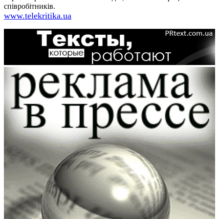
співробітників.
www.telekritika.ua