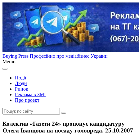
Buying Press
Професійно про медіабізнес України
Меню
Події
Люди
Ринок
Реклама в ЗМІ
Про проект
Колектив «Газети 24» пропонує кандидатуру
Олега Іванцова на посаду головреда. 25.10.2007