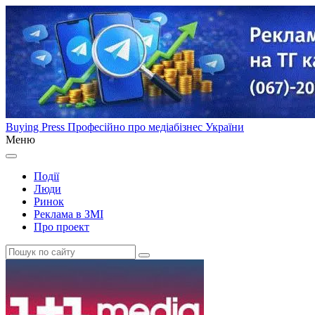
Buying Press
Професійно про медіабізнес України
Меню
Події
Люди
Ринок
Реклама в ЗМІ
Про проект