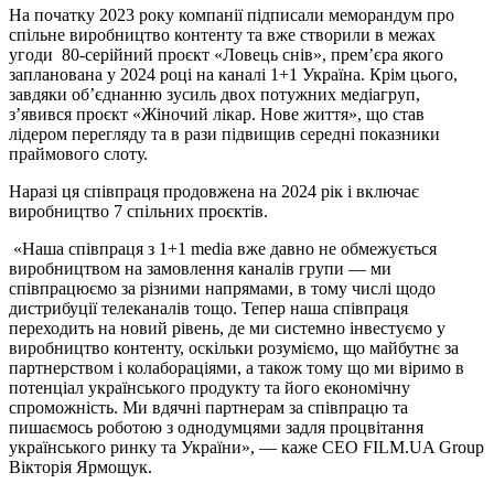
На початку 2023 року компанії підписали меморандум про
спільне виробництво контенту та вже створили в межах
угоди 80-серійний проєкт «Ловець снів», премʼєра якого
запланована у 2024 році на каналі 1+1 Україна. Крім цього,
завдяки обʼєднанню зусиль двох потужних медіагруп,
зʼявився проєкт «Жіночий лікар. Нове життя», що став
лідером перегляду та в рази підвищив середні показники
праймового слоту.
Наразі ця співпраця продовжена на 2024 рік і включає
виробництво 7 спільних проєктів.
«Наша співпраця з 1+1 media вже давно не обмежується
виробництвом на замовлення каналів групи — ми
співпрацюємо за різними напрямами, в тому числі щодо
дистрибуції телеканалів тощо. Тепер наша співпраця
переходить на новий рівень, де ми системно інвестуємо у
виробництво контенту, оскільки розуміємо, що майбутнє за
партнерством і колабораціями, а також тому що ми віримо в
потенціал українського продукту та його економічну
спроможність. Ми вдячні партнерам за співпрацю та
пишаємось роботою з однодумцями задля процвітання
українського ринку та України», — каже СЕО FILM.UA Group
Вікторія Ярмощук.