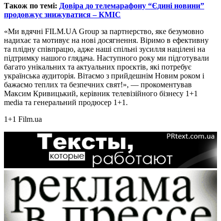
Також по темі:
Довіра до телемарафону “Єдині новини”
продовжує знижуватися – КМІС
«Ми вдячні FILM.UA Group за партнерство, яке безумовно
надихає та мотивує на нові досягнення. Віримо в ефективну
та плідну співпрацю, адже наші спільні зусилля націлені на
підтримку нашого глядача. Наступного року ми підготували
багато унікальних та актуальних проєктів, які потребує
українська аудиторія. Вітаємо з прийдешнім Новим роком і
бажаємо теплих та безпечних свят!», — прокоментував
Максим Кривицький, керівник телевізійного бізнесу 1+1
media та генеральний продюсер 1+1.
1+1
Film.ua