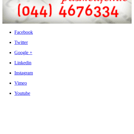
Facebook
Twitter
Google +
Linkedin
Instagram
Vimeo
Youtube